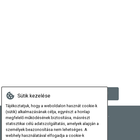
Útvonaltervezéshez kattintson ide!
Sütik kezelése
Tájékoztatjuk, hogy a weboldalon hasznát cookie-k
(sütik) alkalmazásának célja, egyrészt a honlap
8291 Nagyvázsony, Vásár-tér utca 13.
megfelelő működésének biztosítása, másrészt
statisztikai célú adatszolgáltatás, amelyek alapján a
személyek beazonosítása nem lehetséges. A
+36 30 9987 772
webhely használatával elfogadja a cookie-k